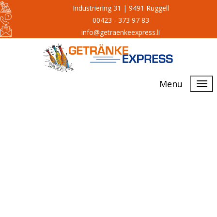
Industriering 31 | 9491 Ruggell
00423 - 373 97 83
info@getraenkeexpress.li
Menu