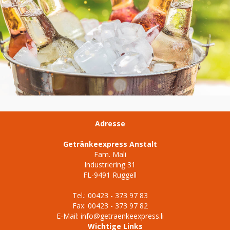
Adresse
Getränkeexpress Anstalt
Fam. Mali
Industriering 31
FL-9491 Ruggell
Tel.:
00423 - 373 97 83
Fax: 00423 - 373 97 82
E-Mail:
info@getraenkeexpress.li
Wichtige Links