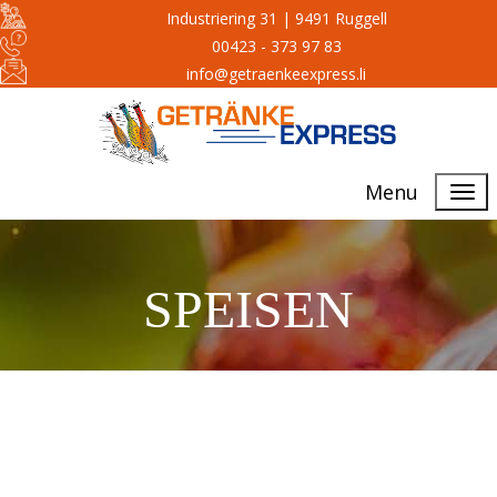
Industriering 31 | 9491 Ruggell
00423 - 373 97 83
info@getraenkeexpress.li
Menu
SPEISEN