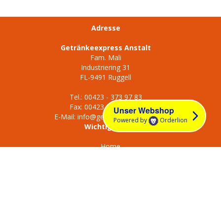
Adresse
Getränkeexpress Anstalt
Fam. Mali
Industriering 31
FL-9491 Ruggell
Tel.:
00423 - 373 97 83
Fax: 00423 - 373 97 82
Unser Webshop
E-Mail:
info@getraenkeexpress.li
Powered by
Orderlion
Wichtige Links
Home
Lieferbedinungen
Impressum
Datenschutz
Kontakt
Login
Social Media